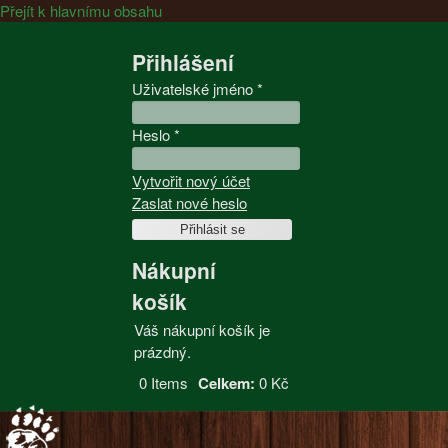
Přejít k hlavnímu obsahu
Přihlášení
Uživatelské jméno
*
Heslo
*
Vytvořit nový účet
Zaslat nové heslo
Nákupní
košík
Váš nákupní košík je
prázdný.
0
Items
Celkem:
0 Kč