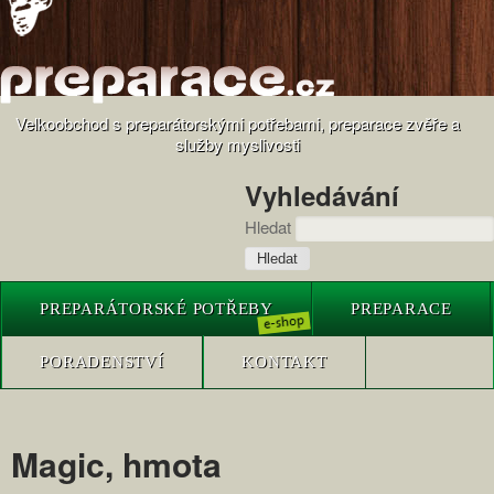
Velkoobchod s preparátorskými potřebami, preparace zvěře a
služby myslivosti
Vyhledávání
Hledat
PREPARÁTORSKÉ POTŘEBY
PREPARACE
PORADENSTVÍ
KONTAKT
Magic, hmota