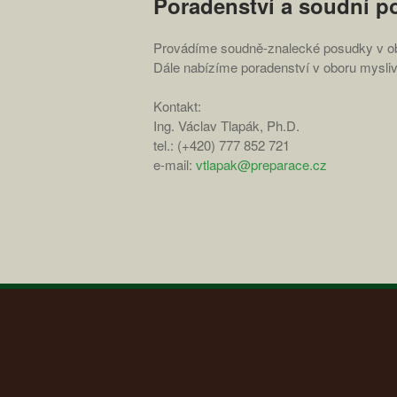
Poradenství a soudní p
Provádíme soudně-znalecké posudky v obor
Dále nabízíme poradenství v oboru mysliv
Kontakt:
Ing. Václav Tlapák, Ph.D.
tel.: (+420) 777 852 721
e-mail:
vtlapak@preparace.cz