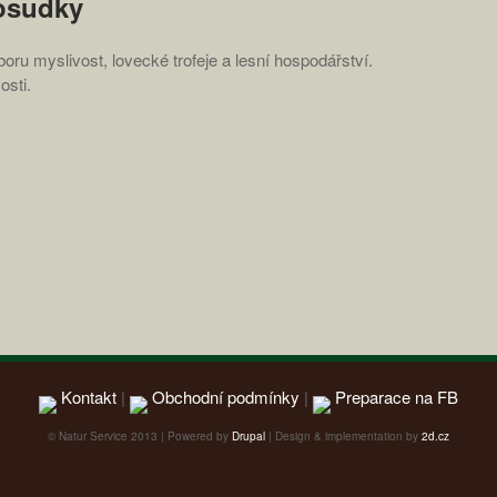
osudky
u myslivost, lovecké trofeje a lesní hospodářství.
osti.
Kontakt
|
Obchodní podmínky
|
Preparace na FB
© Natur Service 2013 | Powered by
Drupal
| Design & implementation by
2d.cz