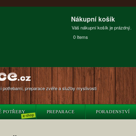
Nákupní košík
Váš nákupní košík je prázdný.
0
Items
 potřebami, preparace zvěře a služby myslivosti
É POTŘEBY
PREPARACE
PORADENSTVÍ