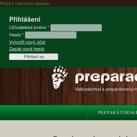
Přejít k hlavnímu obsahu
Přihlášení
Uživatelské jméno
*
Heslo
*
Vytvořit nový účet
Zaslat nové heslo
Velkoobchod s preparátorskými
PREPARÁTORSK