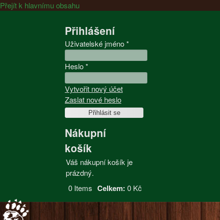
Přejít k hlavnímu obsahu
Přihlášení
Uživatelské jméno
*
Heslo
*
Vytvořit nový účet
Zaslat nové heslo
Nákupní
košík
Váš nákupní košík je
prázdný.
0
Items
Celkem:
0 Kč