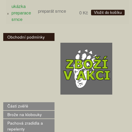
ukázka
preparát srnce
preparace
0 Kč
srnce
Obchodní podmínky
Části zvěřě
Brože na klobouky
Pachová zradidla a
repelenty