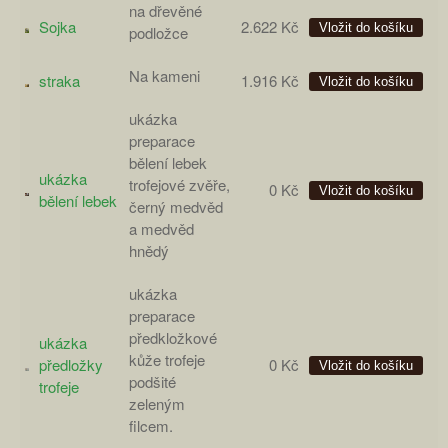
na dřevěné
Sojka
2.622 Kč
podložce
Na kameni
straka
1.916 Kč
ukázka
preparace
bělení lebek
ukázka
trofejové zvěře,
0 Kč
bělení lebek
černý medvěd
a medvěd
hnědý
ukázka
preparace
předkložkové
ukázka
kůže trofeje
předložky
0 Kč
podšité
trofeje
zeleným
filcem.