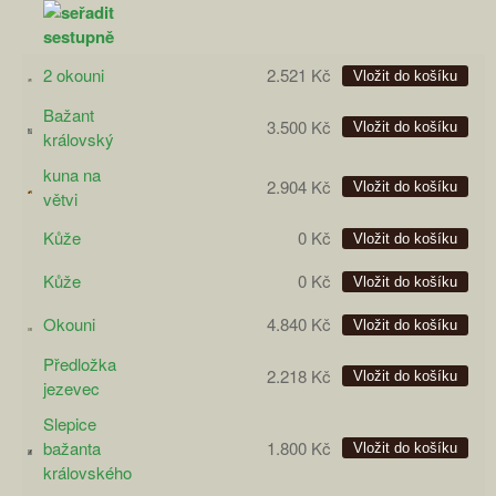
2 okouni
2.521 Kč
Bažant
3.500 Kč
královský
kuna na
2.904 Kč
větvi
Kůže
0 Kč
Kůže
0 Kč
Okouni
4.840 Kč
Předložka
2.218 Kč
jezevec
Slepice
bažanta
1.800 Kč
královského