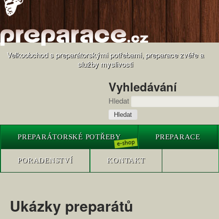
Velkoobchod s preparátorskými potřebami, preparace zvěře a
služby myslivosti
Vyhledávání
Hledat
PREPARÁTORSKÉ POTŘEBY
PREPARACE
PORADENSTVÍ
KONTAKT
Ukázky preparátů