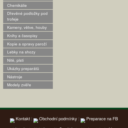
Chemikálie
Dřevěné podložky pod
trofeje
Kameny, větve, houby
Knihy a časopisy
Kopie a opravy paroží
Lebky na shozy
Nitě, plsti
Ukázky preparátů
Nástroje
Modely zvěře
Kontakt
|
Obchodní podmínky
|
Preparace na FB