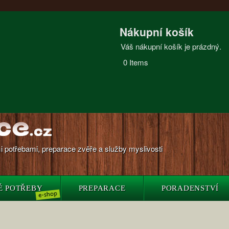
Nákupní košík
Váš nákupní košík je prázdný.
0
Items
 potřebami, preparace zvěře a služby myslivosti
É POTŘEBY
PREPARACE
PORADENSTVÍ