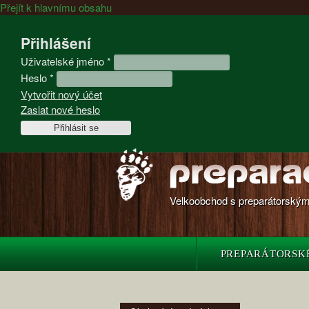
Přejít k hlavnímu obsahu
Přihlášení
Uživatelské jméno
*
Heslo
*
Vytvořit nový účet
Zaslat nové heslo
Velkoobchod s preparátorskými
PREPARÁTORSK