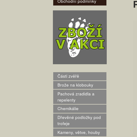
Obchodní podmínky
Části zvěřě
Brože na klobouky
Pachová zradidla a
repelenty
Chemikálie
Dřevěné podložky pod
trofeje
Kameny, větve, houby