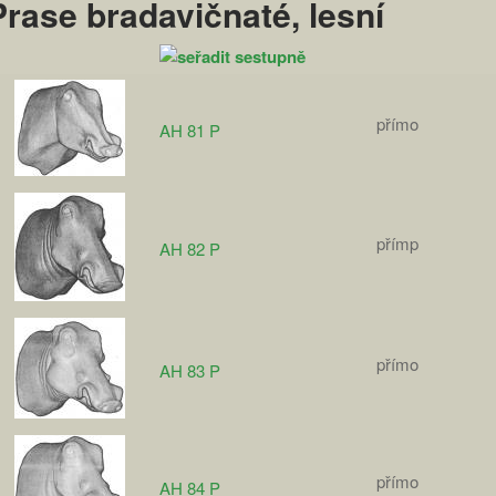
Prase bradavičnaté, lesní
přímo
AH 81 P
přímp
AH 82 P
přímo
AH 83 P
přímo
AH 84 P