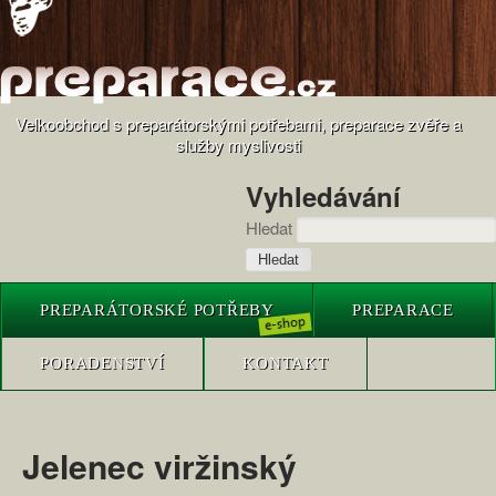
Velkoobchod s preparátorskými potřebami, preparace zvěře a
služby myslivosti
Vyhledávání
Hledat
PREPARÁTORSKÉ POTŘEBY
PREPARACE
PORADENSTVÍ
KONTAKT
Jelenec viržinský