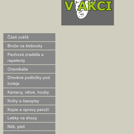
Části zvěřě
Brože na klobouky
Pachová zradidla a
repelenty
Chemikálie
Dřevěné podložky pod
trofeje
Kameny, větve, houby
Knihy a časopisy
Kopie a opravy paroží
Lebky na shozy
Nitě, plsti