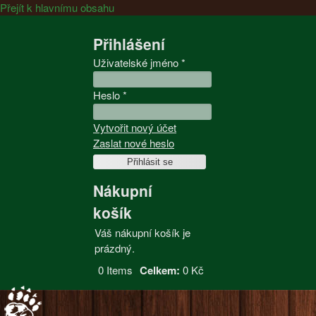
Přejít k hlavnímu obsahu
Přihlášení
Uživatelské jméno
*
Heslo
*
Vytvořit nový účet
Zaslat nové heslo
Nákupní
košík
Váš nákupní košík je
prázdný.
0
Items
Celkem:
0 Kč